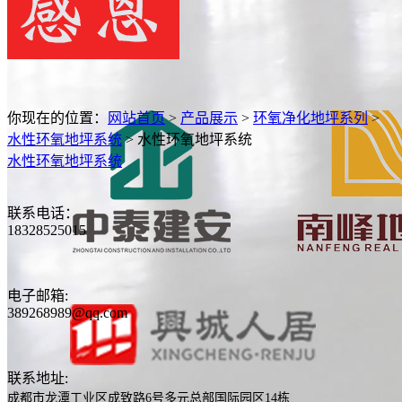
你现在的位置：
网站首页
>
产品展示
>
环氧净化地坪系列
>
水性环氧地坪系统
>
水性环氧地坪系统
水性环氧地坪系统
联系电话：
18328525015
电子邮箱:
389268989@qq.com
联系地址:
成都市龙潭工业区成致路6号多元总部国际园区14栋