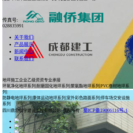
传真号:
028835991
关于我们
|
产品展示
|
新闻中心
|
联系我们
|
地坪施工企业乙级资资专业承接
环氧净化地坪系列|耐磨固化地坪系列|聚氨酯地坪系列|PVC卷材地坪系
列|
防静电地坪系列|康体运动地坪系列|室外彩色路面系列|停车场交安设施
系列
蜀ICP备19006116号-1
四川鼎宏智宇建设工程有限公司 版权所有